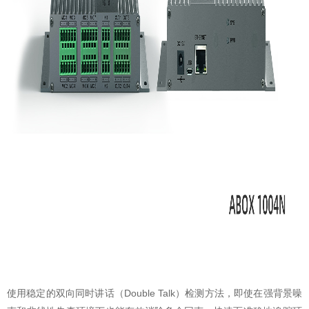
使用稳定的双向同时讲话（Double Talk）检测方法，即使在强背景噪