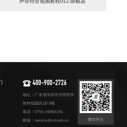
声菲特音视频教程012-限幅器
400-900-2726
们
绍
地址：广东省深圳市光明区尚
化
智科技园区1B 9楼
质
电话：0755-29983191
伴
微信关注
邮箱：service@s-track.cn