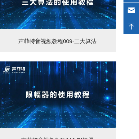
400-
900-
service
2726
声菲特音视频教程009-三大算法
track.cn