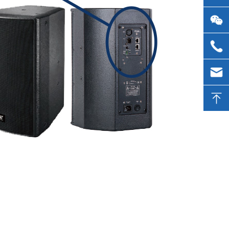
点击此
处留言
400-
900-
service
2726
track.cn