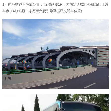
1、循环交通车停靠位置：T2航站楼1F，国内到达02门外机场巴士发
车点(T4航站楼由志愿者负责引导至循环交通车位置)