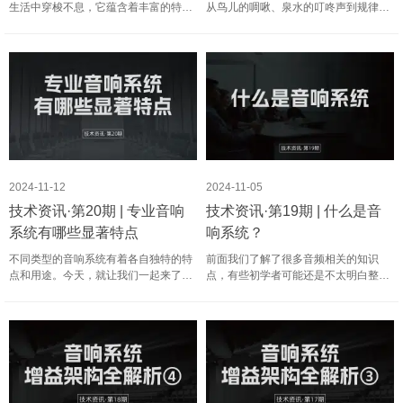
生活中穿梭不息，它蕴含着丰富的特性
从鸟儿的啁啾、泉水的叮咚声到规律的
和概念。今天让我们进一步深入声音的
音乐，这些声音都有着共同的产生根源
奇妙世界，探索声速和声压级的奥秘。
——振动。 技术资讯·第21期 | 声音与
技术资讯·第22期 | 声速与声压级 25 声
振动的关系 32 我们可以想象一个简单
速的定义与概念声速……
的场景，比如敲响一面中……
2024-11-12
2024-11-05
技术资讯·第20期 | 专业音响
技术资讯·第19期 | 什么是音
系统有哪些显著特点
响系统？
不同类型的音响系统有着各自独特的特
前面我们了解了很多音频相关的知识
点和用途。今天，就让我们一起来了解
点，有些初学者可能还是不太明白整个
专业音响系统。专业音响系统主要应用
音响系统的构成与处理。接下来我们系
于各种专业场合，如会议室、报告厅、
统地解释音响系统的组成部分和它们的
剧院、音乐厅、体育馆等，其设计和配
功能，以及声音在这些部分之间的传递
置需要满足特定场景的需求，……
过程。音响系统是将声音信号转……