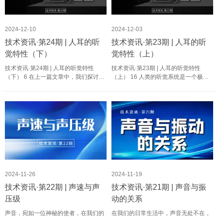
2024-12-10
2024-12-03
技术资讯·第24期 | 人耳的听
技术资讯·第23期 | 人耳的听
觉特性（下）
觉特性（上）
技术资讯·第24期 | 人耳的听觉特性
技术资讯·第23期 | 人耳的听觉特性
（下） 6 在上一篇文章中，我们探讨了
（上） 16 人类的听觉系统是一个极其
掩蔽效应和双耳效应，了解了它们如何
复杂且精妙的感知系统，它通过耳朵接
帮助我们识别和定位声音。接下来，我
收外界的声音信号，将这些信号转化为
们将继续深入探讨一些其他重要的听觉
神经信号，再由大脑处理，最终转化为
特性，包括颅骨传导、多普……
我们能够理解的声音信息。通……
2024-11-26
2024-11-19
技术资讯·第22期 | 声速与声
技术资讯·第21期 | 声音与振
压级
动的关系
声音，宛如一位神秘的使者，在我们的
在我们的日常生活中，声音无处不在，