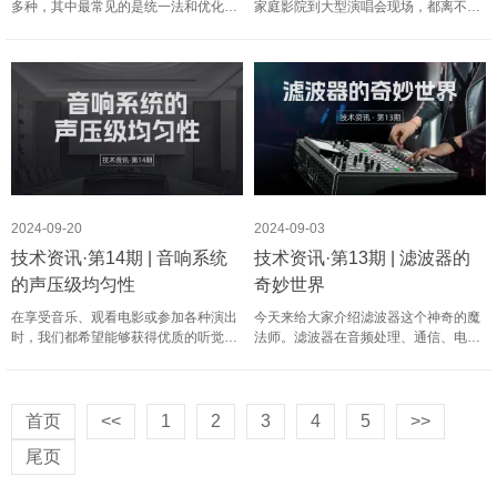
多种，其中最常见的是统一法和优化
家庭影院到大型演唱会现场，都离不开
法。（一）统一法统一法是传统的设置
一套优质的音响设备。而音响系统的增
增益架构的方法，它主要依赖于信号的
益架构则是决定音响效果的关键因素之
统一放大。在这种方法中，输出电压等
一。 技术资讯·第15期 | 音响系统增益
于输入电压，通过调整各个设备……
架构全解析① 73 音响……
2024-09-20
2024-09-03
技术资讯·第14期 | 音响系统
技术资讯·第13期 | 滤波器的
的声压级均匀性
奇妙世界
在享受音乐、观看电影或参加各种演出
今天来给大家介绍滤波器这个神奇的魔
时，我们都希望能够获得优质的听觉体
法师。滤波器在音频处理、通信、电子
验。而音响系统的声压级均匀性，正是
工程等领域无处不在。它们可以选择性
影响音质的重要因素之一。今天，我们
地增强或减弱特定频段的信号，改变音
就来深入探讨一下这个话题。首先，让
频的特性。接下来，我们详细聊聊常见
我们来了解一下声压级均匀性……
滤波器的类型和作用。 低……
首页
<<
1
2
3
4
5
>>
尾页