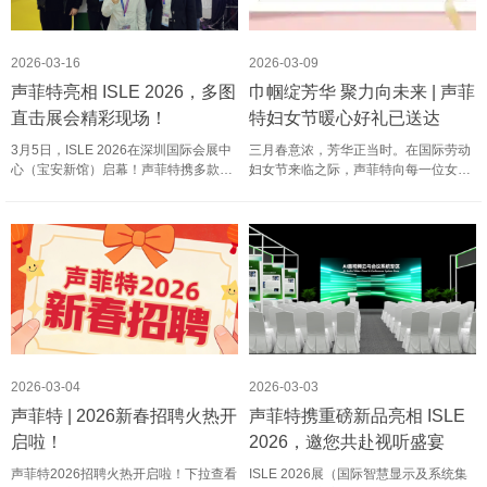
2026-03-16
2026-03-09
声菲特亮相 ISLE 2026，多图
巾帼绽芳华 聚力向未来 | 声菲
直击展会精彩现场！
特妇女节暖心好礼已送达
3月5日，ISLE 2026在深圳国际会展中
三月春意浓，芳华正当时。在国际劳动
心（宝安新馆）启幕！声菲特携多款产
妇女节来临之际，声菲特向每一位女性
品亮相5号馆J09展位，以LARK星闪无
员工，致以最诚挚的问候与美好的祝
线麦克风全方位展现创新实力，首日便
福！感谢你们始终认真发光、辛勤付
成为焦点，收获众多好评。让我们跟着
出，为声菲特发展贡献温暖而坚定的力
镜头，直击精彩瞬间吧！ 一、……
量。为此，声菲特特别准备了精美……
2026-03-04
2026-03-03
声菲特 | 2026新春招聘火热开
声菲特携重磅新品亮相 ISLE
启啦！
2026，邀您共赴视听盛宴
声菲特2026招聘火热开启啦！下拉查看
ISLE 2026展（国际智慧显示及系统集