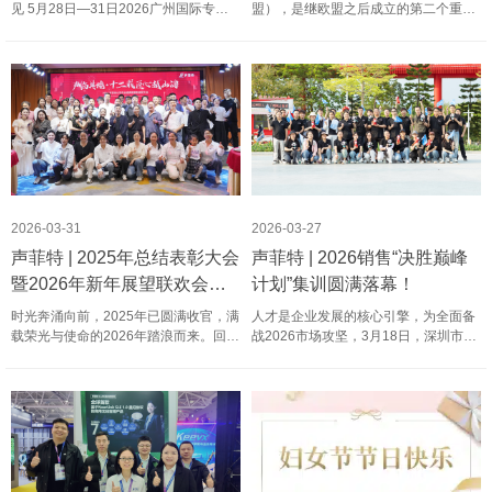
见 5月28日—31日2026广州国际专业
盟），是继欧盟之后成立的第二个重要
灯光音响展将在广交会展馆启幕声菲特
的地区国家联盟，是集政治、经济、军
将在 1.2馆 B08展位与您如约相见 邀请
事等为一体的全洲性政治实体。包含55
函｜声菲特邀您共赴2026广州国际专业
个非洲成员国，总部位于埃塞俄比亚首
灯光、音响展览会 11……
都亚的斯亚贝巴，是非洲大陆政治……
2026-03-31
2026-03-27
声菲特 | 2025年总结表彰大会
声菲特 | 2026销售“决胜巅峰
暨2026年新年展望联欢会圆
计划”集训圆满落幕！
满举行！
时光奔涌向前，2025年已圆满收官，满
人才是企业发展的核心引擎，为全面备
载荣光与使命的2026年踏浪而来。回望
战2026市场攻坚，3月18日，深圳市声
过去一年，声菲特全体员工同心聚力、
菲特科技技术有限公司于深圳总部盛大
深耕不辍，以匠心守初心，以技术拓全
召开2026销售“决胜巅峰计划”集训。
球，共同铸就了跨越式发展的亮眼答
https://www.s-track.cn/wp-
卷。为全面复盘年度征程、共启……
content/uploads/2026/03/2026销
售……