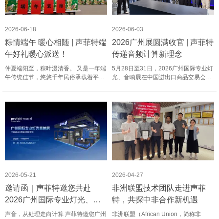
2026-06-18
2026-06-03
粽情端午 暖心相随 | 声菲特端
2026广州展圆满收官 | 声菲特
午好礼暖心派送！
传递音频计算新理念
仲夏端阳至，粽叶漫清香。 又是一年端
5月28日至31日，2026广州国际专业灯
午传统佳节，悠悠千年民俗承载着平安
光、音响展在中国进出口商品交易会展
顺遂的美好祈愿。为答谢全体员工长久
馆举行。作为专业音频领域最具影响力
以来的勤恳耕耘、并肩坚守，声菲特精
的行业盛会之一，展会汇聚全球前沿技
心筹备了专属端午节日好礼。 一路走
术与核心品牌，成为产业趋势的重要窗
来，声菲特每一步成长……
口。声菲特以“声音，从处理走……
2026-05-21
2026-04-27
邀请函｜声菲特邀您共赴
非洲联盟技术团队走进声菲
2026广州国际专业灯光、音
特，共探中非合作新机遇
响展览会
声音，从处理走向计算 声菲特邀您广州
非洲联盟（African Union，简称非