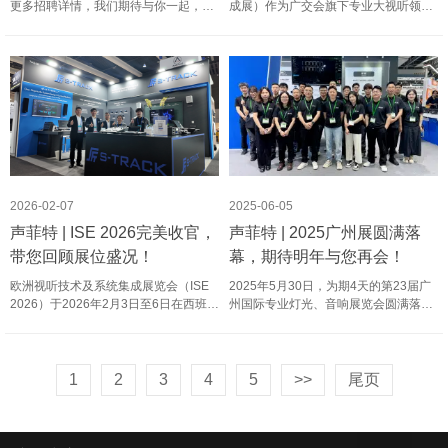
更多招聘详情，我们期待与你一起，用
成展）作为广交会旗下专业大视听领域
专业解锁更多可能！ 一、关于声菲特声
领先展会，以“全球大视听智造与系统集
菲特成立于2013年，专业从事音视频产
成展贸平台” 为核心定位，深度聚焦“专
品的研发、生产与销售的国家高新技术
业性”与“国际性”双维度。展会覆盖LED
企业，自主研发的专业设……
显示技术全产业链、系统集成……
2026-02-07
2025-06-05
声菲特 | ISE 2026完美收官，
声菲特 | 2025广州展圆满落
带您回顾展位盛况！
幕，期待明年与您再会！
欧洲视听技术及系统集成展览会（ISE
2025年5月30日，为期4天的第23届广
2026）于2026年2月3日至6日在西班牙
州国际专业灯光、音响展览会圆满落下
巴塞罗那会展中心成功举办。作为欧洲
帷幕。在这场行业盛会上，声菲特展位
最成功的专业视听展，也是全球观众最
吸引了众多观众驻足，让我们一起通过
多的行业盛会，ISE 2026集中展示了视
镜头重温那些闪耀时刻吧！
听技术在商业应用中的最新成果……
https://www.s-track.cn/wp-content/……
1
2
3
4
5
>>
尾页